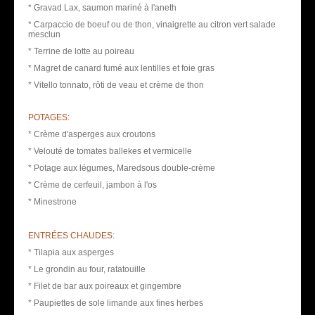
* Gravad Lax, saumon mariné à l'aneth
* Carpaccio de boeuf ou de thon, vinaigrette au citron vert salade
mesclun
* Terrine de lotte au poireau
* Magret de canard fumé aux lentilles et foie gras
* Vitello tonnato, rôti de veau et crème de thon
POTAGES:
* Crème d'asperges aux croutons
* Velouté de tomates ballekes et vermicelle
* Potage aux légumes, Maredsous double-crème
* Crème de cerfeuil, jambon à l'os
* Minestrone
ENTRÉES CHAUDES:
* Tilapia aux asperges
* Le grondin au four, ratatouille
* Filet de bar aux poireaux et gingembre
* Paupiettes de sole limande aux fines herbes