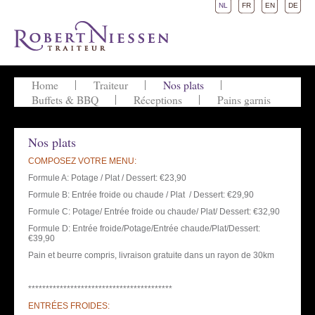
NL
FR
EN
DE
Home
Traiteur
Nos plats
Buffets & BBQ
Réceptions
Pains garnis
Nos plats
COMPOSEZ VOTRE MENU:
Formule A: Potage / Plat / Dessert: €23,90
Formule B: Entrée froide ou chaude / Plat / Dessert: €29,90
Formule C: Potage/ Entrée froide ou chaude/ Plat/ Dessert: €32,90
Formule D: Entrée froide/Potage/Entrée chaude/Plat/Dessert:
€39,90
Pain et beurre compris, livraison gratuite dans un rayon de 30km
*****************************************
ENTRÉES FROIDES: