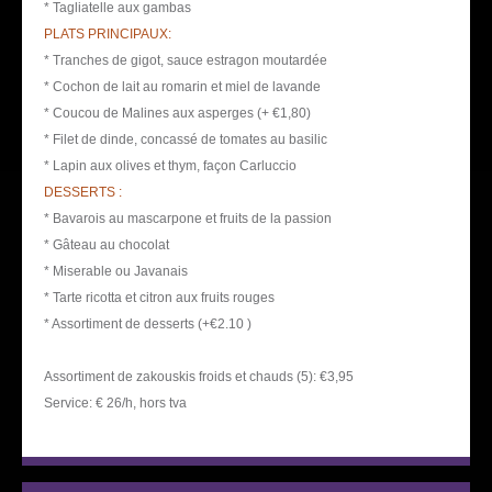
* Tagliatelle aux gambas
PLATS PRINCIPAUX:
* Tranches de gigot, sauce estragon moutardée
* Cochon de lait au romarin et miel de lavande
* Coucou de Malines aux asperges (+ €1,80)
* Filet de dinde, concassé de tomates au basilic
* Lapin aux olives et thym, façon Carluccio
DESSERTS :
* Bavarois au mascarpone et fruits de la passion
* Gâteau au chocolat
* Miserable ou Javanais
* Tarte ricotta et citron aux fruits rouges
* Assortiment de desserts (+€2.10 )
Assortiment de zakouskis froids et chauds (5): €3,95
Service: € 26/h, hors tva