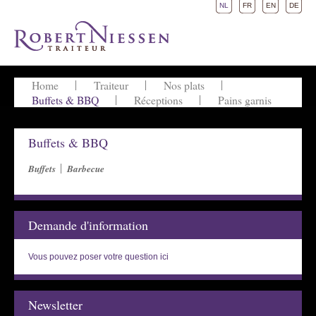
NL
FR
EN
DE
Home
Traiteur
Nos plats
Buffets & BBQ
Réceptions
Pains garnis
Buffets & BBQ
Buffets
Barbecue
Demande d'information
Vous pouvez poser votre question ici
Newsletter